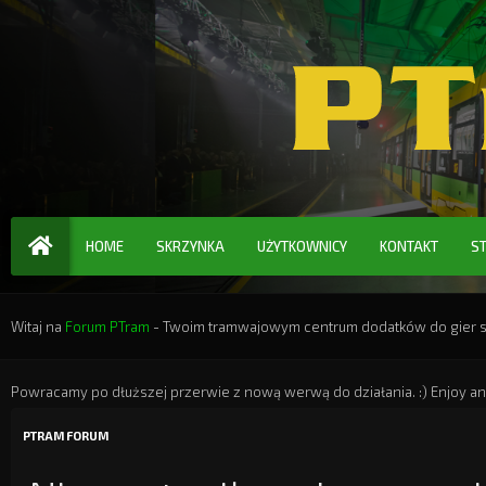
HOME
SKRZYNKA
UŻYTKOWNICY
KONTAKT
S
Witaj na
Forum PTram
- Twoim tramwajowym centrum dodatków do gier ser
Powracamy po dłuższej przerwie z nową werwą do działania. :) Enjoy an
PTRAM FORUM