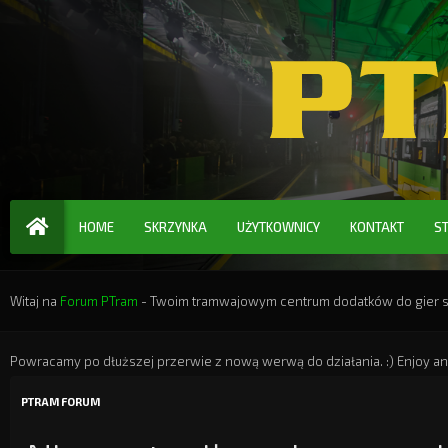
HOME
SKRZYNKA
UŻYTKOWNICY
KONTAKT
S
Witaj na
Forum PTram
- Twoim tramwajowym centrum dodatków do gier ser
Powracamy po dłuższej przerwie z nową werwą do działania. :) Enjoy an
PTRAM FORUM