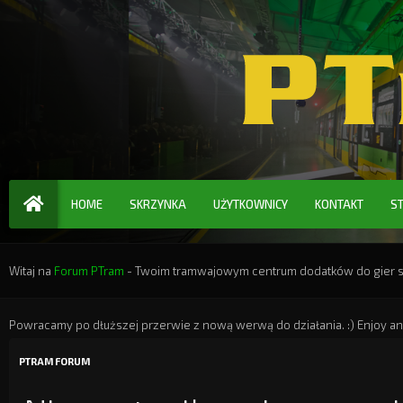
HOME
SKRZYNKA
UŻYTKOWNICY
KONTAKT
S
Witaj na
Forum PTram
- Twoim tramwajowym centrum dodatków do gier ser
Powracamy po dłuższej przerwie z nową werwą do działania. :) Enjoy an
PTRAM FORUM