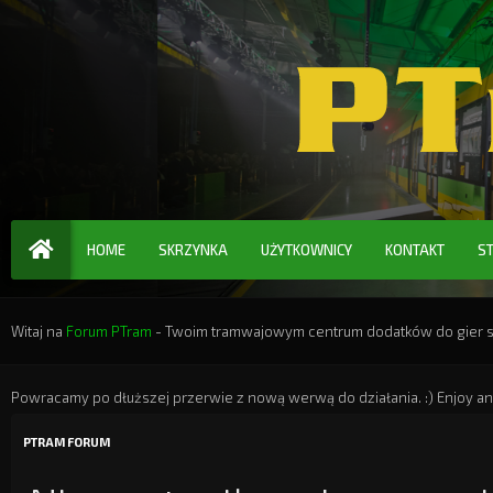
HOME
SKRZYNKA
UŻYTKOWNICY
KONTAKT
S
Witaj na
Forum PTram
- Twoim tramwajowym centrum dodatków do gier ser
Powracamy po dłuższej przerwie z nową werwą do działania. :) Enjoy an
PTRAM FORUM