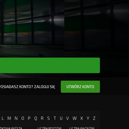
POSIADASZ KONTO? ZALOGUJ SIĘ
UTWÓRZ KONTO
L
M
N
O
P
Q
R
S
T
U
V
W
X
Y
Z
TATNIA WIZYTA
LICZBA POSTÓW
LICZBA WĄTKÓW