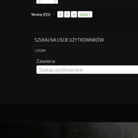
Strony ({1}):
1
2
3
4
Dalej »
SZUKAJ NA LIŚCIE UŻYTKOWNIKÓW
LOGIN
Zawiera:
Login
Szukaj użytkownika