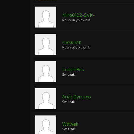
Miro0102-SVK-
Nowy użytkownik
slaskiMK
Nowy użytkownik
LodzkiBus
Świeżak
Arek Dynamo
Świeżak
Wawek
Świeżak