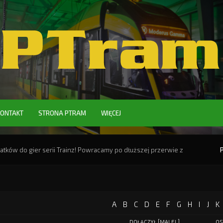
KONTAKT
STRONA PTRAM
WIĘCEJ
ków do gier serii Trainz! Powracamy po dłuższej przerwie z
A
B
C
D
E
F
G
H
I
J
K
DOŁĄCZYŁ
[
MALEJ.
]
OS