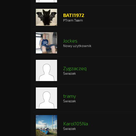
BATI1972
PTram Team
Jockes
Nowy użytkownik
Zygzaczeq
Świeżak
tramy
Świeżak
Karol105Na
Świeżak