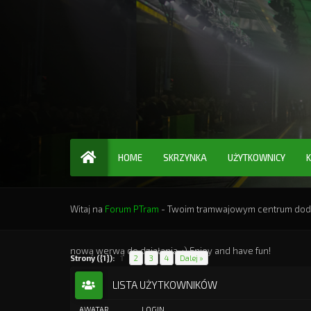
HOME
SKRZYNKA
UŻYTKOWNICY
Witaj na
Forum PTram
- Twoim tramwajowym centrum dodat
nową werwą do działania. :) Enjoy and have fun!
Strony ({1}):
1
2
3
4
Dalej »
LISTA UŻYTKOWNIKÓW
AWATAR
LOGIN